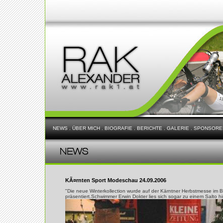
NEWS
.
ÜBER MICH
.
BIOGRAFIE
.
BERICHTE
.
GALERIE
.
SPONSORE
KÃ¤rnten Sport Modeschau 24.09.2006
"Die neue Winterkollection wurde auf der Kärntner Herbstmesse im B
präsentiert.Schwimmer Erwin Dokter lies sich sogar zu einem Salto hi