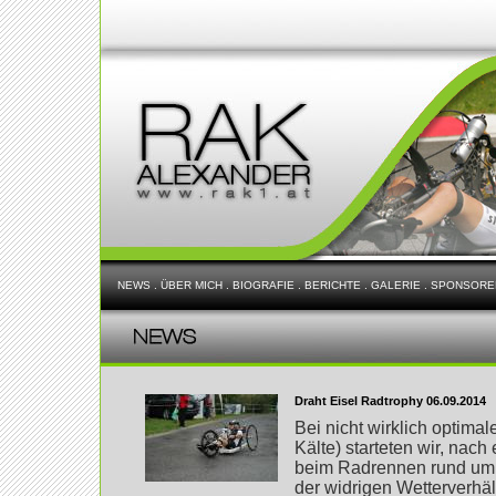
NEWS
.
ÜBER MICH
.
BIOGRAFIE
.
BERICHTE
.
GALERIE
.
SPONSORE
Draht Eisel Radtrophy 06.09.2014
Bei nicht wirklich optim
Kälte) starteten wir, nach
beim Radrennen rund um d
der widrigen Wetterverhä