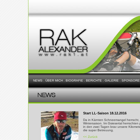
NEWS
.
ÜBER MICH
.
BIOGRAFIE
.
BERICHTE
.
GALERIE
.
SPONSORE
Start LL-Saison 18.12.2016
Da in Kärnten Schneemangel herrscht, st
Wintersaison. Im Gsiesertal herrschten
in den zwei Tagen brav unsere Kilomete
die super Betreuung.
<< Zurück