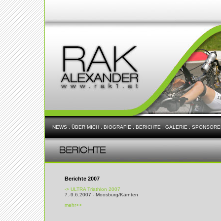
NEWS
.
ÜBER MICH
.
BIOGRAFIE
.
BERICHTE
.
GALERIE
.
SPONSORE
Berichte 2007
-> ULTRA Triathlon 2007
7.-9.6.2007 - Moosburg/Kärnten
mehr>>