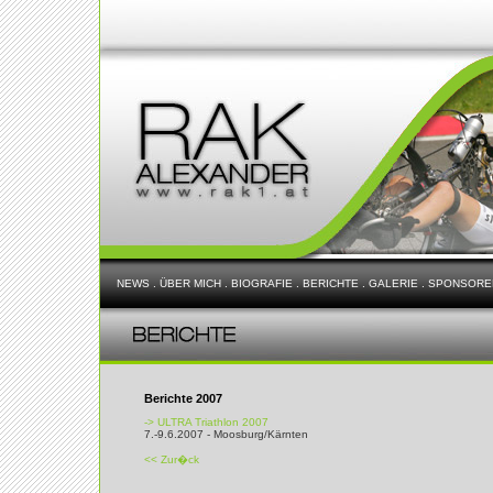
NEWS
.
ÜBER MICH
.
BIOGRAFIE
.
BERICHTE
.
GALERIE
.
SPONSORE
Berichte 2007
-> ULTRA Triathlon 2007
7.-9.6.2007 - Moosburg/Kärnten
<< Zur�ck