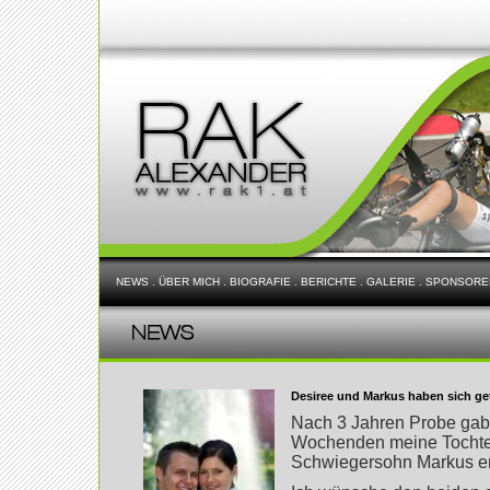
NEWS
.
ÜBER MICH
.
BIOGRAFIE
.
BERICHTE
.
GALERIE
.
SPONSORE
Desiree und Markus haben sich get
Nach 3 Jahren Probe gabe
Wochenden meine Tochte
Schwiegersohn Markus en