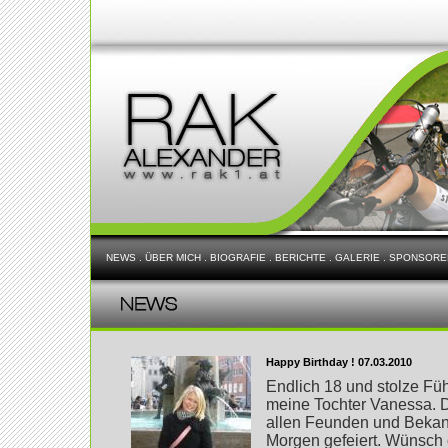
NEWS
.
ÜBER MICH
.
BIOGRAFIE
.
BERICHTE
.
GALERIE
.
SPONSORE
Happy Birthday ! 07.03.2010
Endlich 18 und stolze Führ
meine Tochter Vanessa. D
allen Feunden und Bekan
Morgen gefeiert. Wünsch d