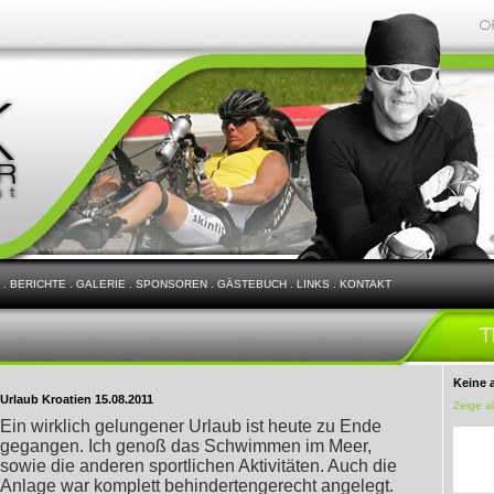
.
BERICHTE
.
GALERIE
.
SPONSOREN
.
GÄSTEBUCH
.
LINKS
.
KONTAKT
Keine 
Urlaub Kroatien 15.08.2011
Zeige a
Ein wirklich gelungener Urlaub ist heute zu Ende
gegangen. Ich genoß das Schwimmen im Meer,
sowie die anderen sportlichen Aktivitäten. Auch die
Anlage war komplett behindertengerecht angelegt.