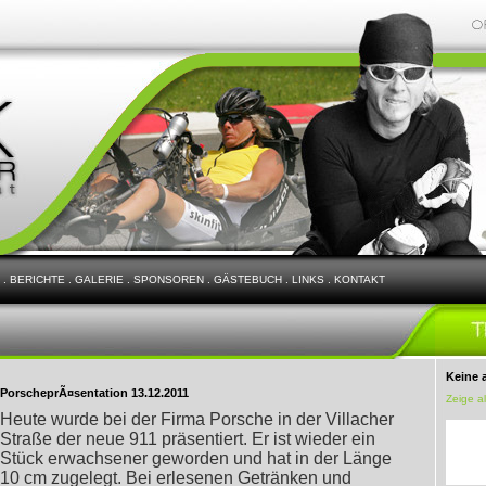
.
BERICHTE
.
GALERIE
.
SPONSOREN
.
GÄSTEBUCH
.
LINKS
.
KONTAKT
Keine 
PorscheprÃ¤sentation 13.12.2011
Zeige a
Heute wurde bei der Firma Porsche in der Villacher
Straße der neue 911 präsentiert. Er ist wieder ein
Stück erwachsener geworden und hat in der Länge
10 cm zugelegt. Bei erlesenen Getränken und