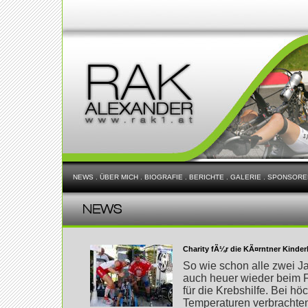
NEWS
.
ÜBER MICH
.
BIOGRAFIE
.
BERICHTE
.
GALERIE
.
SPONSORE
Charity fÃ¼r die KÃ¤rntner Kinderk
So wie schon alle zwei Ja
auch heuer wieder beim F
für die Krebshilfe. Bei h
Temperaturen verbrachte