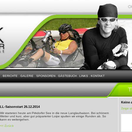
.
BERICHTE
.
GALERIE
.
SPONSOREN
.
GÄSTEBUCH
.
LINKS
.
KONTAKT
Keine 
LL-Saisonstart 26.12.2014
Zeige a
Wir starteten heute am Pirkdorfer See in die neue Langlaufsaison. Bei schönem
Wetter und kurz, aber gut präparierter Loipe spulten wir einige Runden ab. So
kann es weitergehen.
<< Zurück