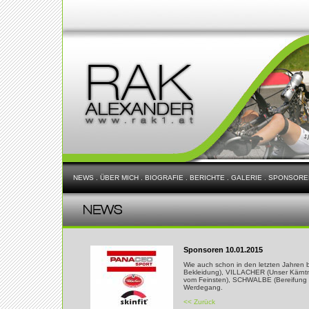
NEWS
.
ÜBER MICH
.
BIOGRAFIE
.
BERICHTE
.
GALERIE
.
SPONSORE
Sponsoren 10.01.2015
Wie auch schon in den letzten Jahren 
Bekleidung), VILLACHER (Unser Kärnt
vom Feinsten), SCHWALBE (Bereifung d
Werdegang.
<< Zurück