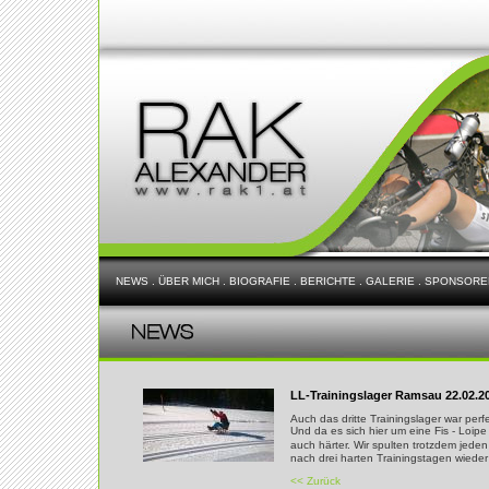
NEWS
.
ÜBER MICH
.
BIOGRAFIE
.
BERICHTE
.
GALERIE
.
SPONSORE
LL-Trainingslager Ramsau 22.02.2
Auch das dritte Trainingslager war perf
Und da es sich hier um eine Fis - Loip
auch härter. Wir spulten trotzdem jed
nach drei harten Trainingstagen wiede
<< Zurück