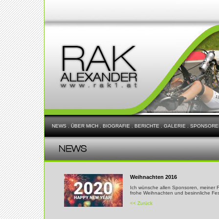
NEWS
.
ÜBER MICH
.
BIOGRAFIE
.
BERICHTE
.
GALERIE
.
SPONSORE
Weihnachten 2016
Ich wünsche allen Sponsoren, meiner 
frohe Weihnachten und besinnliche Fes
<< Zurück