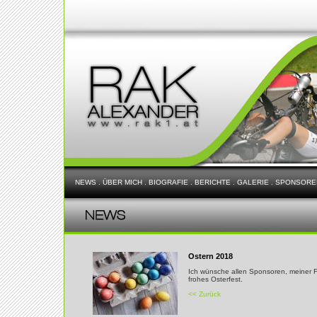
NEWS
.
ÜBER MICH
.
BIOGRAFIE
.
BERICHTE
.
GALERIE
.
SPONSORE
Ostern 2018
Ich wünsche allen Sponsoren, meiner 
frohes Osterfest.
<< Zurück