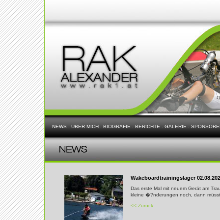
NEWS
.
ÜBER MICH
.
BIOGRAFIE
.
BERICHTE
.
GALERIE
.
SPONSORE
Wakeboardtrainingslager 02.08.20
Das erste Mal mit neuem Gerät am Traun
kleine �?nderungen noch, dann müsst
<< Zurück