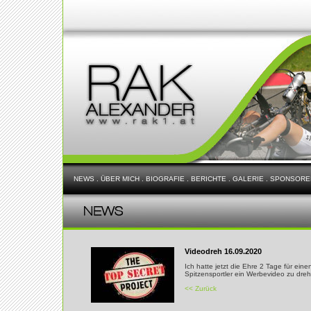
NEWS
.
ÜBER MICH
.
BIOGRAFIE
.
BERICHTE
.
GALERIE
.
SPONSORE
Videodreh 16.09.2020
Ich hatte jetzt die Ehre 2 Tage für ei
Spitzensportler ein Werbevideo zu dre
<< Zurück