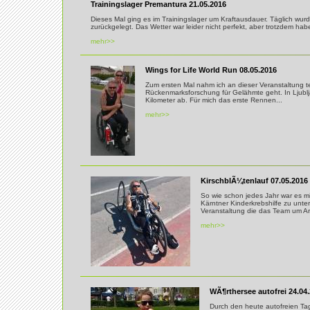
Trainingslager Premantura 21.05.2016
Dieses Mal ging es im Trainingslager um Kraftausdauer. Täglich wur
zurückgelegt. Das Wetter war leider nicht perfekt, aber trotzdem haben
mehr>>
Wings for Life World Run 08.05.2016
Zum ersten Mal nahm ich an dieser Veranstaltung tei
Rückenmarksforschung für Gelähmte geht. In Ljublj
Kilometer ab. Für mich das erste Rennen...
mehr>>
KirschblÃ¼tenlauf 07.05.2016
So wie schon jedes Jahr war es mi
Kärntner Kinderkrebshilfe zu unte
Veranstaltung die das Team um Arn
mehr>>
WÃ¶rthersee autofrei 24.04
Durch den heute autofreien Tag