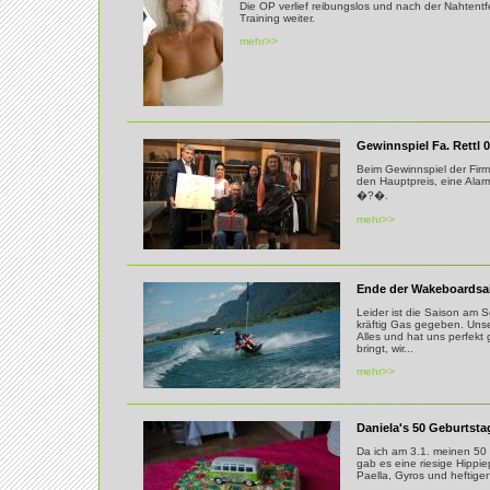
Die OP verlief reibungslos und nach der Nahtent
Training weiter.
mehr>>
Gewinnspiel Fa. Rettl 
Beim Gewinnspiel der Firm
den Hauptpreis, eine Ala
�?�.
mehr>>
Ende der Wakeboardsai
Leider ist die Saison am 
kräftig Gas gegeben. Unse
Alles und hat uns perfek
bringt, wir...
mehr>>
Daniela's 50 Geburtsta
Da ich am 3.1. meinen 50 h
gab es eine riesige Hippie
Paella, Gyros und heftiger M