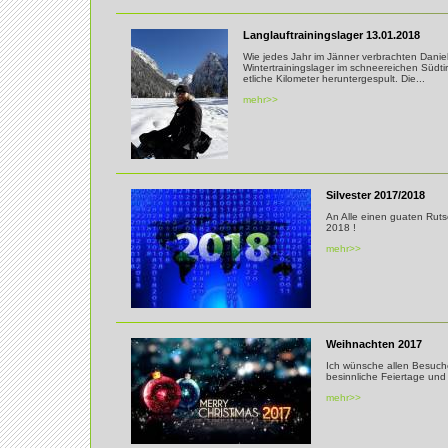
Langlauftrainingslager 13.01.2018
Wie jedes Jahr im Jänner verbrachten Daniel
Wintertrainingslager im schneereichen Südti
etliche Kilometer heruntergespult. Die...
mehr>>
Silvester 2017/2018
An Alle einen guaten Ruts
2018 !
mehr>>
Weihnachten 2017
Ich wünsche allen Besuc
besinnliche Feiertage un
mehr>>