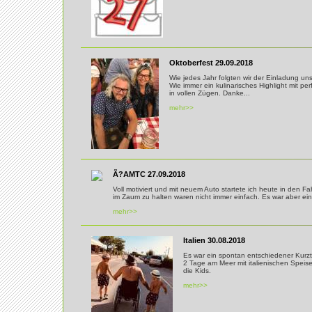
Oktoberfest 29.09.2018
Wie jedes Jahr folgten wir der Einladung un
Wie immer ein kulinarisches Highlight mit pe
in vollen Zügen. Danke...
mehr>>
Ã?AMTC 27.09.2018
Voll motiviert und mit neuem Auto startete ich heute in den F
im Zaum zu halten waren nicht immer einfach. Es war aber ei
mehr>>
Italien 30.08.2018
Es war ein spontan entschiedener Kurzt
2 Tage am Meer mit italienischen Speis
die Kids.
mehr>>