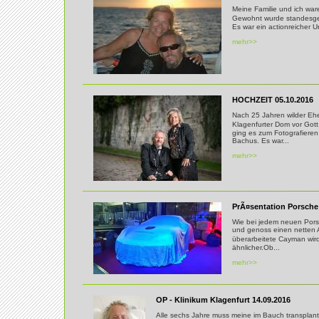
Meine Familie und ich war
Gewohnt wurde standesgem
Es war ein actionreicher U
mehr>>
HOCHZEIT 05.10.2016
Nach 25 Jahren wilder Eh
Klagenfurter Dom vor Got
ging es zum Fotografiere
Bachus. Es war...
mehr>>
PrÃ¤sentation Porsche
Wie bei jedem neuen Porsc
und genoss einen netten 
überarbeitete Cayman wi
ähnlicher.Ob...
mehr>>
OP - Klinikum Klagenfurt 14.09.2016
Alle sechs Jahre muss meine im Bauch transplan