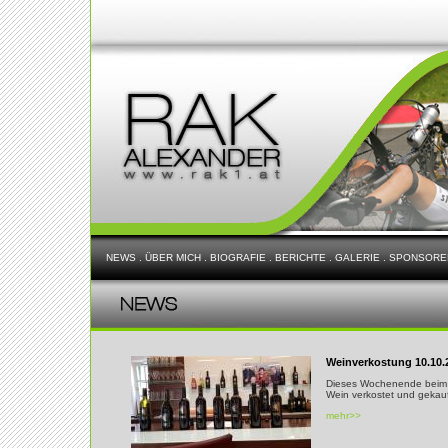
NEWS
.
ÜBER MICH
.
BIOGRAFIE
.
BERICHTE
.
GALERIE
.
SPONSORE
Weinverkostung 10.10.
Dieses Wochenende beim 
Wein verkostet und gekauf
mehr>>