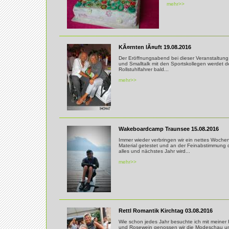
mehr>>
KÃ¤rnten lÃ¤uft 19.08.2016
Der Eröffnungsabend bei dieser Veranstaltung 
und Smalltalk mit den Sportskollegen werdet d
Rollstuhlfahrer bald...
mehr>>
Wakeboardcamp Traunsee 15.08.2016
Immer wieder verbringen wir ein nettes Woch
Material getestet und an der Feinabstimmung 
alles und nächstes Jahr wird...
mehr>>
Rettl Romantik Kirchtag 03.08.2016
Wie schon jedes Jahr besuchte ich mit meiner F
und Rosewein genossen wir die Modeschau un