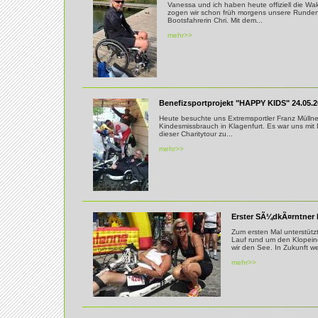
Vanessa und ich haben heute offiziell die W
zogen wir schon früh morgens unsere Runden. 
Bootsfahrerin Chri. Mit dem...
mehr>>
Benefizsportprojekt "HAPPY KIDS" 24.05.
Heute besuchte uns Extremsportler Franz Mülln
Kindesmissbrauch in Klagenfurt. Es war uns mit 
dieser Charitytour zu...
mehr>>
Erster SÃ¼dkÃ¤rntner 
Zum ersten Mal unterstütz
Lauf rund um den Klopein
wir den See. In Zukunft we
mehr>>