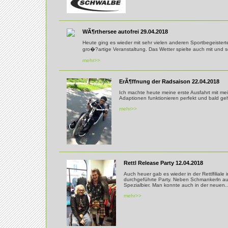
WÃ¶rthersee autofrei 29.04.2018
Heute ging es wieder mit sehr vielen anderen Sportbegeister
gro�?artige Veranstaltung. Das Wetter spielte auch mit und s
mehr>>
ErÃ¶ffnung der Radsaison 22.04.2018
Ich machte heute meine erste Ausfahrt mit 
Adaptionen funktionieren perfekt und bald ge
mehr>>
Rettl Release Party 12.04.2018
Auch heuer gab es wieder in der Rettlfiliale 
durchgeführte Party. Neben Schmankerln au
Spezialbier. Man konnte auch in der neuen..
mehr>>