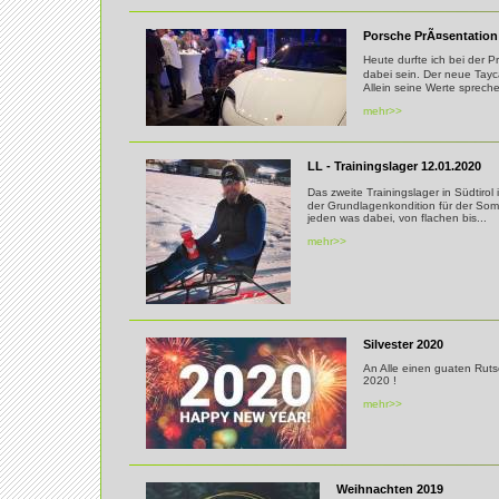
Porsche PrÃ¤sentation
Heute durfte ich bei der P
dabei sein. Der neue Tay
Allein seine Werte spreche
mehr>>
LL - Trainingslager 12.01.2020
Das zweite Trainingslager in Südtirol
der Grundlagenkondition für der Somme
jeden was dabei, von flachen bis...
mehr>>
Silvester 2020
An Alle einen guaten Ruts
2020 !
mehr>>
Weihnachten 2019