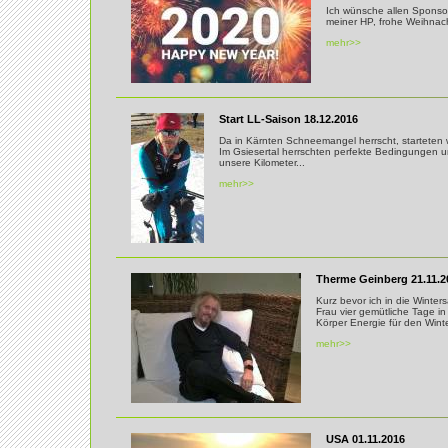
Ich wünsche allen Sponso
meiner HP, frohe Weihnac
mehr>>
Start LL-Saison 18.12.2016
Da in Kärnten Schneemangel herrscht, starteten wi
Im Gsiesertal herrschten perfekte Bedingungen u
unsere Kilometer...
mehr>>
Therme Geinberg 21.11.2
Kurz bevor ich in die Winters
Frau vier gemütliche Tage i
Körper Energie für den Winte
mehr>>
USA 01.11.2016