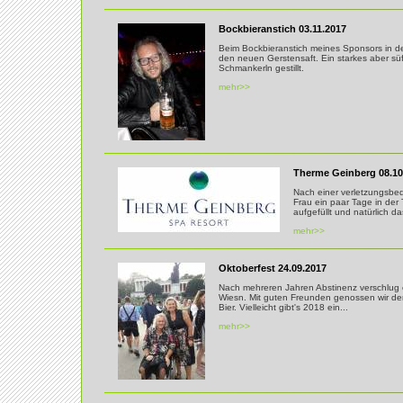
Bockbieranstich 03.11.2017
Beim Bockbieranstich meines Sponsors in d
den neuen Gerstensaft. Ein starkes aber süf
Schmankerln gestillt.
mehr>>
Therme Geinberg 08.10
Nach einer verletzungsbed
Frau ein paar Tage in der
aufgefüllt und natürlich da
mehr>>
Oktoberfest 24.09.2017
Nach mehreren Jahren Abstinenz verschlug 
Wiesn. Mit guten Freunden genossen wir d
Bier. Vielleicht gibt's 2018 ein...
mehr>>