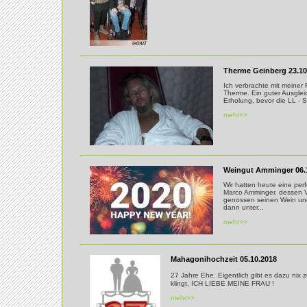
Therme Geinberg 23.10
Ich verbrachte mit meiner
Therme. Ein guter Ausglei
Erholung, bevor die LL - S
mehr>>
Weingut Amminger 06.
Wir hatten heute eine pe
Marco Amminger, dessen Vat
genossen seinen Wein und
dann unter...
mehr>>
Mahagonihochzeit 05.10.2018
27 Jahre Ehe. Eigentlich gibt es dazu nix
klingt, ICH LIEBE MEINE FRAU !
mehr>>