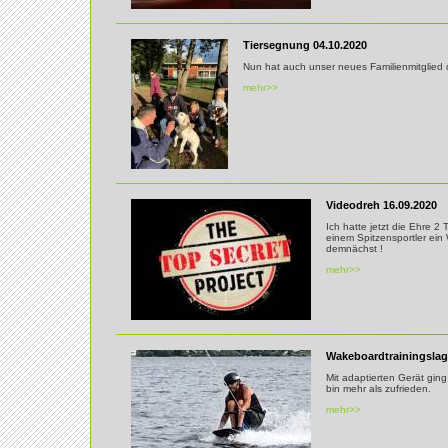
Tiersegnung 04.10.2020
Nun hat auch unser neues Familienmitglied 
mehr>>
Videodreh 16.09.2020
Ich hatte jetzt die Ehre 2
einem Spitzensportler ei
demnächst !
mehr>>
Wakeboardtrainingslag
Mit adaptierten Gerät ging 
bin mehr als zufrieden.
mehr>>