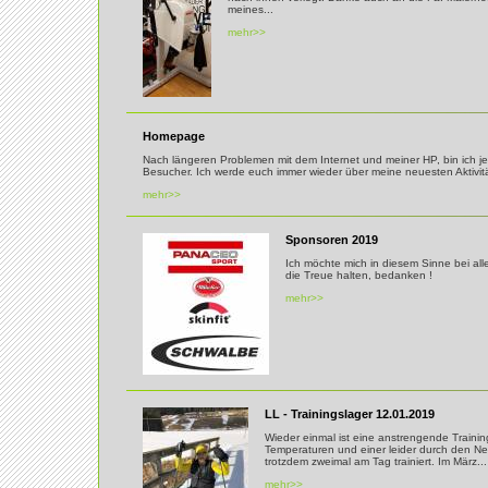
meines...
mehr>>
Homepage
Nach längeren Problemen mit dem Internet und meiner HP, bin ich jet
Besucher. Ich werde euch immer wieder über meine neuesten Aktivi
mehr>>
Sponsoren 2019
Ich möchte mich in diesem Sinne bei al
die Treue halten, bedanken !
mehr>>
LL - Trainingslager 12.01.2019
Wieder einmal ist eine anstrengende Traini
Temperaturen und einer leider durch den 
trotzdem zweimal am Tag trainiert. Im März...
mehr>>