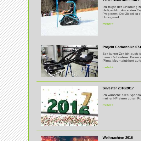
Ziesel Adventure Race 
Ich folgte der Einladung 
Heiligenblut. Am ersten 
Programm. Der Ziesel ist 
Untergrund...
mehr>>
Projekt Carbonbike 07.
Seit kurzer Zeit bin auch 
Firma Carbonbike. Dieser 
(Firma Mountainbiker) auf
mehr>>
Silvester 2016/2017
Ich wünsche allen Sponso
meiner HP einen guten Rut
mehr>>
Weihnachten 2016