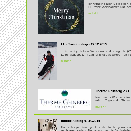
Ich wünsche allen Sponsoren, 
HP, frohe Weihnachten und bes
mehr>>
LL - Trainingslager 22.12.2019
Trotz nicht perfektem Wetter wurde drei Tage flei�?i
Loipe abgespult. Im Jänner folgt das zweite Trainin
mehr>>
Therme Geinberg 23.11
Nach sechs Wochen intensi
relaxte Tage in der Therm
mehr>>
Indoortraining 07.10.2019
Da die Temperaturen jetzt merklich kühler geworden
nach innen verlegt. Danke auch an die Fa. Maierhof