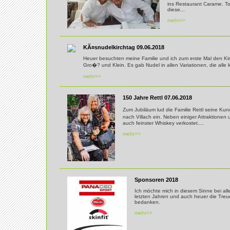
ins Restaurant Carame. To
diese...
mehr>>
KÃ¤snudelkirchtag 09.06.2018
Heuer besuchten meine Familie und ich zum erste Mal den Kirch
Gro�? und Klein. Es gab Nudel in allen Variationen, die alle k
mehr>>
150 Jahre Rettl 07.06.2018
Zum Jubiläum lud die Familie Rettl seine Ku
nach Villach ein. Neben einiger Attraktion
auch feinster Whiskey verkostet....
mehr>>
Sponsoren 2018
Ich möchte mich in diesem Sinne bei al
letzten Jahren und auch heuer die Treu
bedanken.
mehr>>