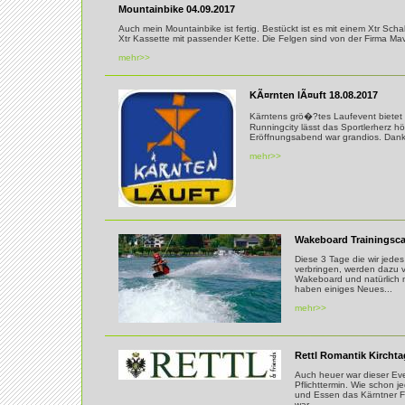
Mountainbike 04.09.2017
Auch mein Mountainbike ist fertig. Bestückt ist es mit einem Xtr Sch
Xtr Kassette mit passender Kette. Die Felgen sind von der Firma Mav
mehr>>
KÃ¤rnten lÃ¤uft 18.08.2017
Kärntens grö�?tes Laufevent bietet 
Runningcity lässt das Sportlerherz h
Eröffnungsabend war grandios. Danke
mehr>>
Wakeboard Trainingsca
Diese 3 Tage die wir jede
verbringen, werden dazu 
Wakeboard und natürlich m
haben einiges Neues...
mehr>>
Rettl Romantik Kirchta
Auch heuer war dieser Eve
Pflichttermin. Wie schon 
und Essen das Kärntner Fla
war...