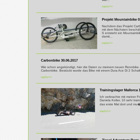
mehr>>
Projekt Mountainbike 0
Nachdem das Projekt Carb
mit dem Nächsten beschäft
S entsteht ein Mountainbi
damit...
mehr>>
Carbonbike 30.06.2017
Wie schon angekündigt, hier die Daten zu meinem neuen Rennbike. 
Carbonbike. Bestückt wurde das Bike mit einem Dura Ace Di 2 Schalt
mehr>>
Trainingslager Mallorca 
Ich verbrachte mit meiner 
Daniela Kolter, 10 sehr trai
das erste Mal dort und mu�? 
mehr>>