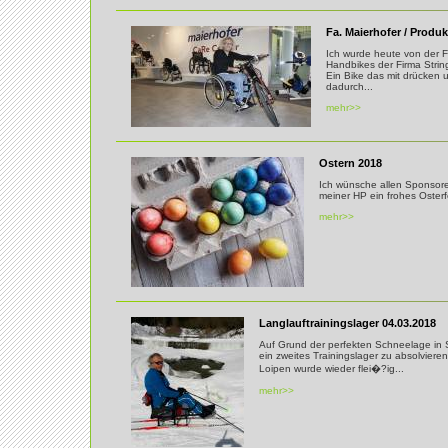
Fa. Maierhofer / Produk
Ich wurde heute von der 
Handbikes der Firma Strin
Ein Bike das mit drücken u
dadurch...
mehr>>
Ostern 2018
Ich wünsche allen Sponsor
meiner HP ein frohes Osterf
mehr>>
Langlauftrainingslager 04.03.2018
Auf Grund der perfekten Schneelage in Sü
ein zweites Trainingslager zu absolviere
Loipen wurde wieder flei�?ig...
mehr>>